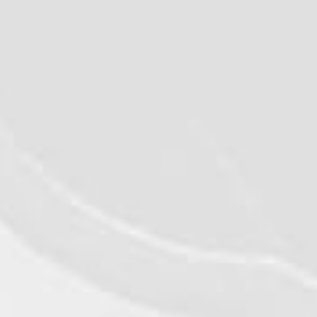
+31 20 226 61 00
Regatul Unit MHP FOOD UK
sales@mhpfood.co.uk
+44 0 1707 935 203
Emiratele Arabe Unite MHP
Food Trading
©2026 - Qualiko
Birou 1308-1309, etaj 12A, Executive
Privacy
Heights, Barsha Heights (Tecom)
Dubai, PO Box 51085 Emiratele Arabe Unite
e.levterov@mhpmet.com