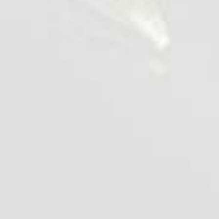
GĂSI
Ucraina Biroul central al MHP,
Sf. Akademika Zabolotny, 158
Ucraina, Kiev, 03143
export@mhp.com.ua
+380 44 207 99 40
Uniunea Europeană MHP
TRADE BV
sales@mhptrade.nl