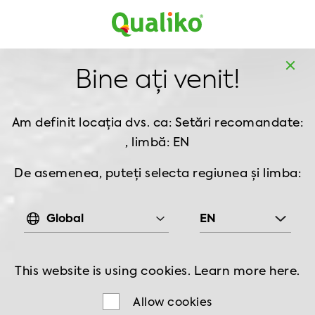
Global
MD
Bine ați venit!
Am definit locația dvs. ca:
Setări recomandate:
, limbă: EN
De asemenea, puteți selecta regiunea și limba:
Global
EN
Qualiko.
Quality Is
This website is using cookies. Learn more
here.
Qualiko
Balance your life!
Allow cookies