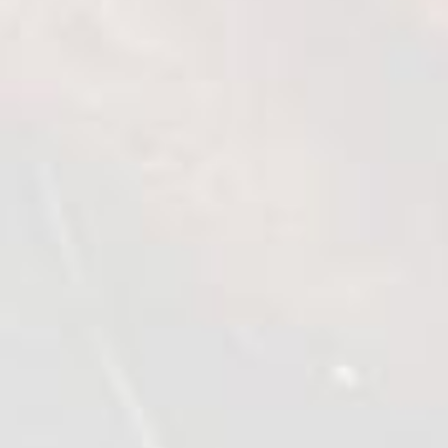
carne de găină răcită, congelată și
prelucrată. Aceasta este o alegere
excelentă pentru cei care doresc să
ofere cele mai bune produse familiei,
deoarece Qualiko îngrijește de
sănătatea și bunăstarea
consumatorilor.Produsele noastre
sunt fabricate cu o precizie
excepțională în ceea ce privește
controlul calității, respectând cele
mai înalte standarde europene.