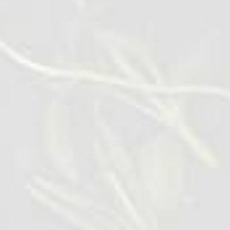
Contacte
Găsiți manager regional de
vânzări
Qualiko – Aduceți inovație în afacerea dvs. și
găsiți soluții culinare care să se potrivească cu
operațiunile dvs. de zi cu zi.