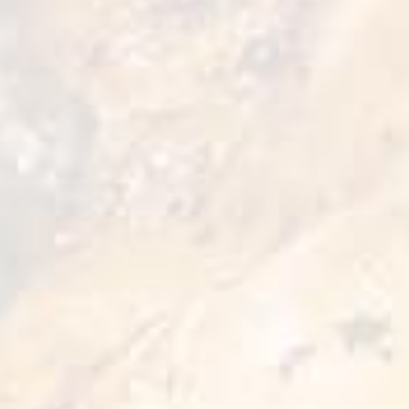
Qualiko – este o marcă internațională de păsări de curte,
produsă de unul dintre cei mai mari holdinguri agricole
din Europa – MHP.
Qualiko este alegerea excelentă pentru persoanele care
apreciază un stil de viață echilibrat.Carnea de pui
Qualiko, preparată acasă, vă umple cu energie naturală
și inspiră activitate.
Marca Qualiko a fost înființată în anul 2011 și livrează în
prezent produse în mai mult de 80 de țări ale lumii.